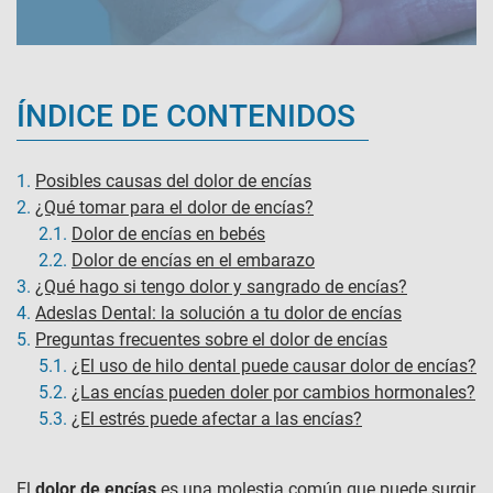
ÍNDICE DE CONTENIDOS
1.
Posibles causas del dolor de encías
2.
¿Qué tomar para el dolor de encías?
2.1.
Dolor de encías en bebés
2.2.
Dolor de encías en el embarazo
3.
¿Qué hago si tengo dolor y sangrado de encías?
4.
Adeslas Dental: la solución a tu dolor de encías
5.
Preguntas frecuentes sobre el dolor de encías
5.1.
¿El uso de hilo dental puede causar dolor de encías?
5.2.
¿Las encías pueden doler por cambios hormonales?
5.3.
¿El estrés puede afectar a las encías?
El
dolor de encías
es una molestia común que puede surgir