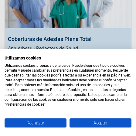
Coberturas de Adeslas Plena Total
Ana Arbesu - Redactora de Salud
Utilizamos cookies
Leer más
Utilizamos cookies propias y de terceros. Puede elegir qué tipo de cookies
permitir y puede cambiar sus preferencias en cualquier momento. Recuerde
que deshabilitar las cookies podría afectar a su experiencia en la página web.
Para aceptar todas las finalidades indicadas debe pulsar el botón “Aceptar
Aviso Legal
|
Bases Legales
|
Política de Cookies
|
todo”. Para obtener más información sobre el uso de las cookies y sus
Política de Privacidad
|
Quiénes Somos
|
Mapa Web
derechos, acceda a nuestra Política de Cookies, en las distintas categorías
para obtener más información sobre su propósito. Usted puede cambiar la
AGENTE EXCLUSIVO
configuración de las cookies en cualquier momento solo con hacer clic en
"Preferencias de cookies"
.
Accom Hispalis, S.L. - CIF B87977872 - Agente de Seguros
Exclusivo de Adeslas S.A. - DGS C0124B87977872
Rechazar
Aceptar
LLAMA AHORA
¡Empieza a ahorrar ya!