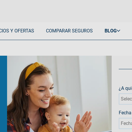
CIOS Y OFERTAS
COMPARAR SEGUROS
BLOG
Dental
Copagos
Otros seguros
Todos los Artículos
Ver todo Adeslas Dental
Plena
Decesos
Especialistas Adeslas
Plena Total Vital
Mascotas
Consejos de Salud
Go
Viajes
Prevención de la Salud
Plena Total Seniors
Hogar
Salud Familiar
s Sin Copago
Ver todo Adeslas Copagos
Accidentes
Salud Infantil
¿A qui
Coche
Salud Mujer
Sele
Protección jurídica
Salud Dental
Coberturas Adeslas
Fecha 
Ver todos los Artículos