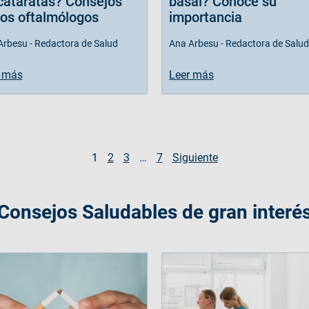
cataratas? Consejos
basal? Conoce su
los oftalmólogos
importancia
Arbesu - Redactora de Salud
Ana Arbesu - Redactora de Salud
 más
Leer más
1
2
3
…
7
Siguiente
Consejos Saludables de gran interé