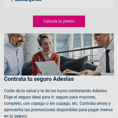
Descubre Adeslas Infantil 🡢
Accede a amplias coberturas asegurándote cumplir
todos los requisitos necesarios para todos tus
Calcula tu precio
trámites.
Descubre Adeslas Extranjeros 🡢
Contrata tu seguro Adeslas
Cuida de tu salud y la de los tuyos contratando Adeslas.
Elige el seguro ideal para ti: seguro para mayores,
completo, con copago o sin copago, etc. Contrata ahora y
aprovecha las promociones disponibles para pagar menos
en tu seguro.