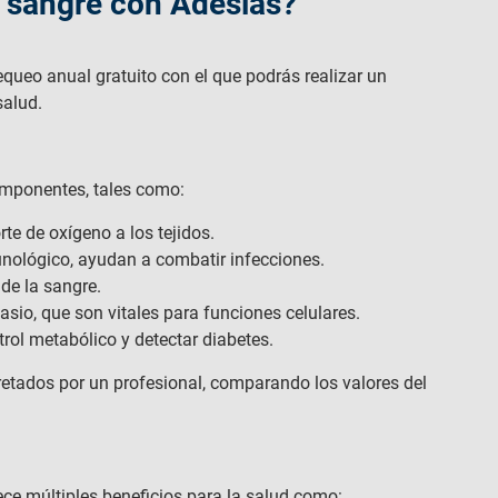
e sangre con Adeslas?
equeo anual gratuito con el que podrás realizar un
salud.
componentes, tales como:
te de oxígeno a los tejidos.
unológico, ayudan a combatir infecciones.
de la sangre.
asio, que son vitales para funciones celulares.
trol metabólico y detectar diabetes.
retados por un profesional, comparando los valores del
ece múltiples beneficios para la salud como: