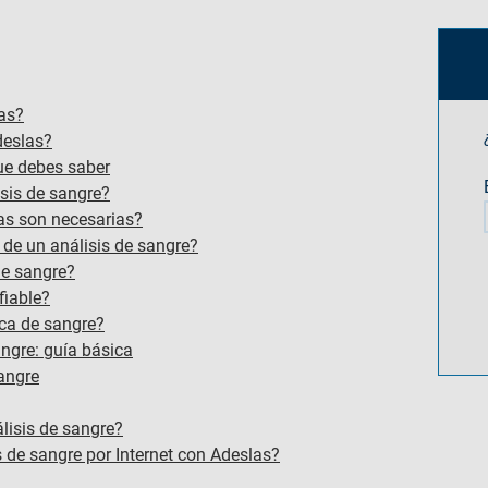
las?
deslas?
que debes saber
sis de sangre?
as son necesarias?
e un análisis de sangre?
de sangre?
fiable?
ica de sangre?
ngre: guía básica
sangre
lisis de sangre​?
s de sangre por Internet con Adeslas?