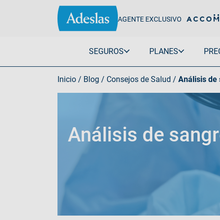
AGENTE EXCLUSIVO
SEGUROS
PLANES
PRE
Inicio
/
Blog
/
Consejos de Salud
/
Análisis de
Salud
Sin copagos
Negocios
Individual
Plena Plus
Autónomos
Familia
Plena Extra 150
Empresas
Ginecología
Plena Total
Análisis de sangr
Embarazadas
Completa
Senior
Ver todo Adesla
Infantil
Extranjeros
Ver todo Adeslas Salud