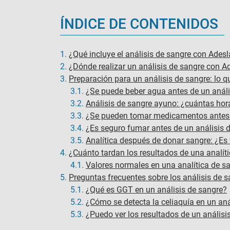
ÍNDICE DE CONTENIDOS
1.
¿Qué incluye el análisis de sangre con Ades
2.
¿Dónde realizar un análisis de sangre con A
3.
Preparación para un análisis de sangre: lo 
3.1.
¿Se puede beber agua antes de un análi
3.2.
Análisis de sangre ayuno: ¿cuántas hor
3.3.
¿Se pueden tomar medicamentos antes d
3.4.
¿Es seguro fumar antes de un análisis 
3.5.
Analítica después de donar sangre: ¿Es 
4.
¿Cuánto tardan los resultados de una analít
4.1.
Valores normales en una analítica de sa
5.
Preguntas frecuentes sobre los análisis de 
5.1.
¿Qué es GGT en un análisis de sangre​?
5.2.
¿Cómo se detecta la celiaquía en un aná
5.3.
¿Puedo ver los resultados de un análisi