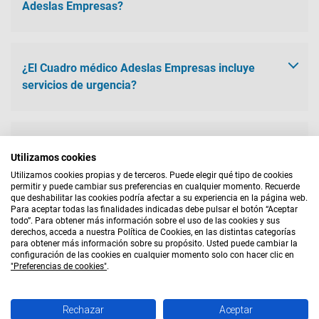
Adeslas o en el de asistencia médica 24 horas y seguir las
Adeslas Empresas?
instrucciones que te indiquen.
El seguro Adeslas empresas incluye en su cuadro médico
todas las especialidades incluidas en el seguro Adeslas para
¿El Cuadro médico Adeslas Empresas incluye
particulares:
servicios de urgencia?
Medicina primaria.
Sí, el cuadro médico de Adeslas empresas incluye servicios de
Alergología.
urgencia: generales, domicilio, especializadas, etc.
¿Cómo puedo consultar el cuadro médico de
Digestivo.
Utilizamos cookies
Cardiología.
ginecología de Adeslas?
Utilizamos cookies propias y de terceros. Puede elegir qué tipo de cookies
Cirugía.
permitir y puede cambiar sus preferencias en cualquier momento. Recuerde
Ginecología.
que deshabilitar las cookies podría afectar a su experiencia en la página web.
Oftalmología.
Para descubrir los especialistas y centros médicos de
Aviso Legal
|
Bases Legales
|
Política de Cookies
|
Para aceptar todas las finalidades indicadas debe pulsar el botón “Aceptar
todo”. Para obtener más información sobre el uso de las cookies y sus
Oncología.
ginecología de Adeslas, debes buscar tu comunidad y
Política de Privacidad
|
Quiénes Somos
|
Mapa Web
derechos, acceda a nuestra Política de Cookies, en las distintas categorías
Otorrinolaringología.
consultar el cuadro médico general. En el apartado de
para obtener más información sobre su propósito. Usted puede cambiar la
AGENTE EXCLUSIVO
Traumatología.
ginecología y obstetricia tendrás todos los profesionales a los
configuración de las cookies en cualquier momento solo con hacer clic en
"Preferencias de cookies"
.
Urología.
que podrás acudir.
Accom Hispalis, S.L. - CIF B87977872 - Agente de Seguros
Exclusivo de Adeslas S.A. - DGS C0124B87977872
Rechazar
Aceptar