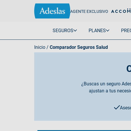
AGENTE EXCLUSIVO
SEGUROS
PLANES
PRE
Inicio
/
Comparador Seguros Salud
Salud
Sin copagos
Negocios
Individual
Plena Plus
Autónomos
Familia
Plena Extra 150
Empresas
C
Ginecología
Plena Total
Embarazadas
Completa
¿Buscas un seguro Adesl
Senior
Ver todo Adesla
ajustan a tus necesi
Infantil
Extranjeros
Ver todo Adeslas Salud
Aseso