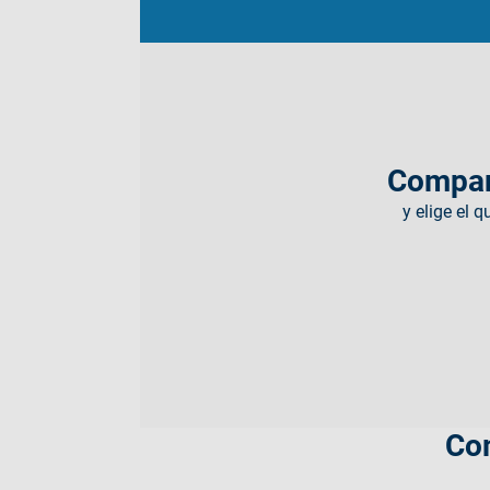
Compar
y elige el 
Com