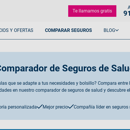
A
Te llamamos gratis
9
CIOS Y OFERTAS
COMPARAR SEGUROS
BLOG
Dental
Copagos
Otros seguros
Todos los Artículos
Ver todo Adeslas Dental
Plena
Decesos
Especialistas Adeslas
Plena Total Vital
Mascotas
Consejos de Salud
omparador de Seguros de Salu
Go
Viajes
Prevención de la Salud
Plena Total Seniors
Hogar
Salud Familiar
as que se adapte a tus necesidades y bolsillo? Compara entre
s Sin Copago
Ver todo Adeslas Copagos
Accidentes
Salud Infantil
dades en nuestro comparador de seguros de salud y descubre el 
Coche
Salud Mujer
Protección jurídica
Salud Dental
Coberturas Adeslas
ría personalizada
Mejor precio
Compañía líder en seguros
Ver todos los Artículos