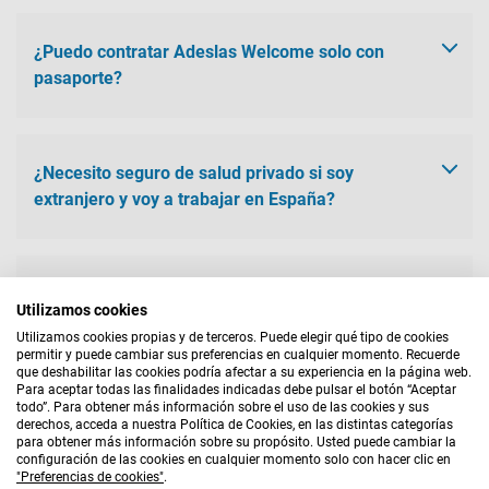
Es fundamental la
contratación de un seguro médico en
España para Extranjeros
para la obtención del visado o
¿Puedo contratar Adeslas Welcome solo con
permiso de residencia en el país. Estos son los requisitos del
pasaporte?
seguro de salud para poder realizar el trámite:
No, para contratar el seguro Adeslas Welcome es necesario
Equivalente a la sanidad pública española con cobertura
contar con un NIE en vigor. Si tienes dudas sobre los requisitos
¿Necesito seguro de salud privado si soy
completa.
para contratar tu seguro para extranjeros, te recomendamos
Con hospitalización y traslado médico.
extranjero y voy a trabajar en España?
dejarte asesorar por uno de nuestros expertos llamando al
.
Sin copagos.
Sin carencias.
Límite de gasto médico.
Tener un seguro de salud privado si eres extranjero y vas a
Repatriación por fallecimiento al país de origen.
trabajar en España es necesario si quieres tramitar el visado o
¿Qué significa que Adeslas Welcome no tiene
Utilizamos cookies
Que sea válido en toda España.
permiso de residencia. Se recomienda, sin ser obligatorio,
carencias?
Que sea válido durante toda la estancia en el país.
contar con un seguro de viaje si vas a residir en España menos
Utilizamos cookies propias y de terceros. Puede elegir qué tipo de cookies
permitir y puede cambiar sus preferencias en cualquier momento. Recuerde
de 90 días.
que deshabilitar las cookies podría afectar a su experiencia en la página web.
El seguro Adeslas Welcome no tiene carencias por lo que
Aviso Legal
|
Bases Legales
|
Política de Cookies
|
Para aceptar todas las finalidades indicadas debe pulsar el botón “Aceptar
Y tendrá que ser concertado con una
e
ntidad aseguradora
todo”. Para obtener más información sobre el uso de las cookies y sus
podrás usar tu seguro y todas sus coberturas desde el primer
Política de Privacidad
|
Quiénes Somos
|
Mapa Web
autorizada para operar en España como Adeslas.
derechos, acceda a nuestra Política de Cookies, en las distintas categorías
día, sin necesidad de tener que esperar. Podrás disfrutar de
para obtener más información sobre su propósito. Usted puede cambiar la
AGENTE EXCLUSIVO
todas sus ventajas desde el momento en que se active tu
1
configuración de las cookies en cualquier momento solo con hacer clic en
"Preferencias de cookies"
.
contrato: consultas con especialistas, acceso a la app, planes