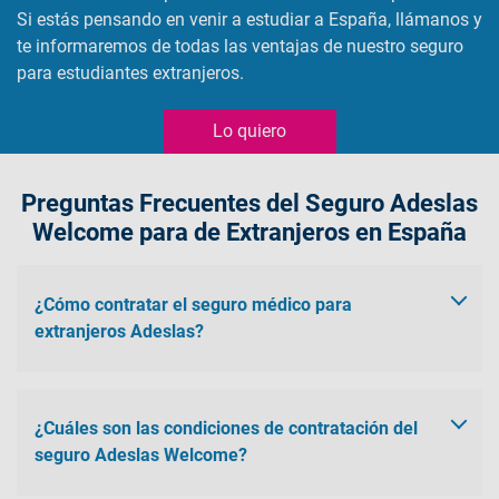
Si estás pensando en venir a estudiar a España, llámanos y
te informaremos de todas las ventajas de nuestro seguro
para estudiantes extranjeros.
Lo quiero
Preguntas Frecuentes del Seguro Adeslas
Welcome para de Extranjeros en España
¿Cómo contratar el seguro médico para
extranjeros Adeslas?
Para
contratar el seguro médico
para extranjeros, contacta
con nosotros a través del teléfono
o envíanos tus datos a
¿Cuáles son las condiciones de contratación del
través del formulario que encontrarás al inicio de esta página.
seguro Adeslas Welcome?