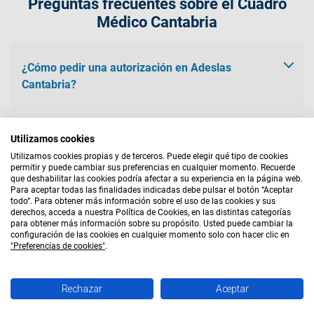
Preguntas frecuentes sobre el Cuadro
Médico Cantabria
¿Cómo pedir una autorización en Adeslas
Cantabria?
Para solicitar una autorización del Igualatorio Cantabria,
Utilizamos cookies
puedes hacerlo de las siguientes formas:
¿Cuánto cuesta Adeslas al mes?
Utilizamos cookies propias y de terceros. Puede elegir qué tipo de cookies
permitir y puede cambiar sus preferencias en cualquier momento. Recuerde
que deshabilitar las cookies podría afectar a su experiencia en la página web.
– Vía web.
El precio del seguro de Adeslas depende del tipo de póliza que
Aviso Legal
|
Bases Legales
|
Política de Cookies
|
Para aceptar todas las finalidades indicadas debe pulsar el botón “Aceptar
– Correo electrónico: info@igualatoriocantabria.es
todo”. Para obtener más información sobre el uso de las cookies y sus
hayas contratado.
Política de Privacidad
|
Quiénes Somos
|
Mapa Web
– Oficinas físicas de Santander o Torrelavega.
derechos, acceda a nuestra Política de Cookies, en las distintas categorías
Contamos con seguros pensados para cada tipo de persona:
para obtener más información sobre su propósito. Usted puede cambiar la
AGENTE EXCLUSIVO
con copago, sin copago, básico, de reembolso, etc. Por lo que
configuración de las cookies en cualquier momento solo con hacer clic en
Si necesitas atención fuera de la provincia de Cantabria,
"Preferencias de cookies"
.
el precio puede variar, ya que las coberturas son distintas.
Accom Hispalis, S.L. - CIF B87977872 - Agente de Seguros
podrás solicitar autorización en el Área de Clientes, en tan solo
Exclusivo de Adeslas S.A. - DGS C0124B87977872
tres pasos y con una foto podrás solicitar tu autorización de
Rechazar
Aceptar
forma sencilla y rápida. Los pasos son los siguientes:
LLAMA AHORA
¡Empieza a ahorrar ya!