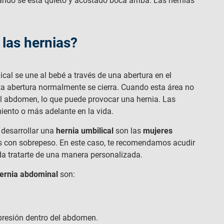
ando se está quieto y acostado boca arriba. Las hernias
 las hernias?
ical se une al bebé a través de una abertura en el
a abertura normalmente se cierra. Cuando esta área no
 el abdomen, lo que puede provocar una hernia. Las
iento o más adelante en la vida.
 desarrollar una
hernia umbilical
son las
mujeres
s con sobrepeso. En este caso, te recomendamos acudir
a tratarte de una manera personalizada.
ernia abdominal
son:
 presión dentro del abdomen.