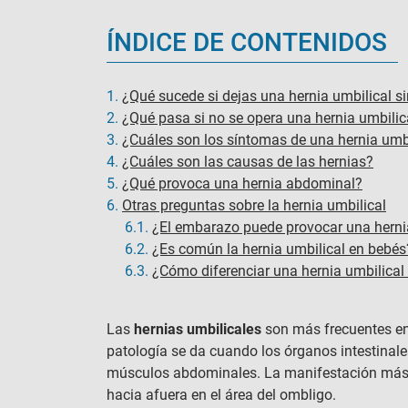
ÍNDICE DE CONTENIDOS
1.
¿Qué sucede si dejas una hernia umbilical si
2.
¿Qué pasa si no se opera una hernia umbilic
3.
¿Cuáles son los síntomas de una hernia umb
4.
¿Cuáles son las causas de las hernias?
5.
¿Qué provoca una hernia abdominal?
6.
Otras preguntas sobre la hernia umbilical
6.1.
¿El embarazo puede provocar una herni
6.2.
¿Es común la hernia umbilical en bebés
6.3.
¿Cómo diferenciar una hernia umbilical
Las
hernias umbilicales
son más frecuentes en
patología se da cuando los órganos intestinales
músculos abdominales. La manifestación más h
hacia afuera en el área del ombligo.