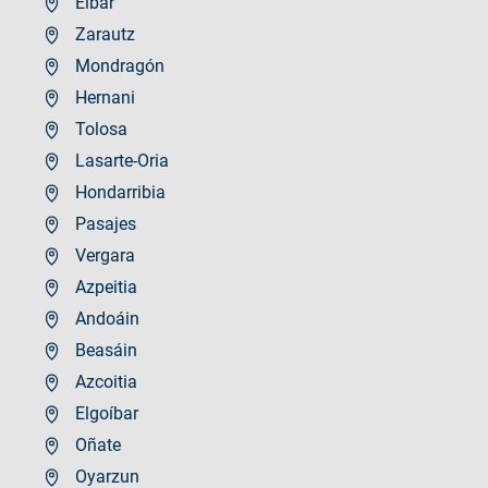
Eibar
Zarautz
Mondragón
Hernani
Tolosa
Lasarte-Oria
Hondarribia
Pasajes
Vergara
Azpeitia
Andoáin
Beasáin
Azcoitia
Elgoíbar
Oñate
Oyarzun