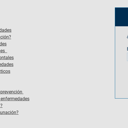
edades
nción?
ades
ales
ontales
medades
ticos
 prevención
e enfermedades
​?
cunación?