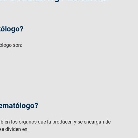
ólogo​?
tólogo son:
hematólogo?
mbién los órganos que la producen y se encargan de
se dividen en: