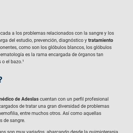
cada a los problemas relacionados con la sangre y los
ga del estudio, prevención, diagnóstico y
tratamiento
nentes, como son los glóbulos blancos, los glóbulos
 hematología es la rama encargada de órganos tan
 o el bazo.¹
?
 médico de Adeslas
cuentan con un perfil profesional
ncargados de tratar una gran diversidad de problemas
hemofilia, entre muchos otros. Así como aquellas
s de sangre.
os son muy variados, abarcando desde la quimioterapia