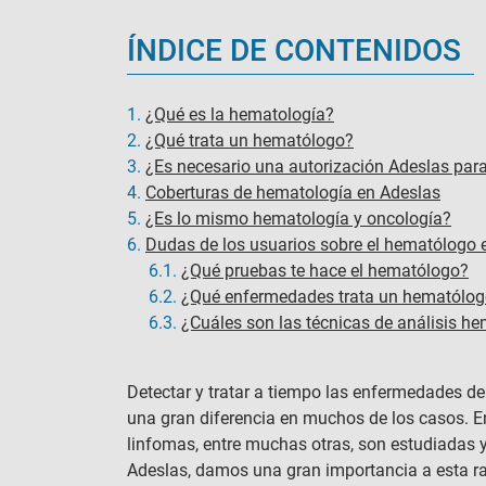
ÍNDICE DE CONTENIDOS
1.
¿Qué es la hematología?
2.
¿Qué trata un hematólogo?
3.
¿Es necesario una autorización Adeslas par
4.
Coberturas de hematología en Adeslas
5.
¿Es lo mismo hematología y oncología?
6.
Dudas de los usuarios sobre el hematólogo 
6.1.
¿Qué pruebas te hace el hematólogo​?
6.2.
¿Qué enfermedades trata un hematólo
6.3.
¿Cuáles son las técnicas de análisis he
Detectar y tratar a tiempo las enfermedades d
una gran diferencia en muchos de los casos. 
linfomas, entre muchas otras, son estudiadas y
Adeslas, damos una gran importancia a esta 