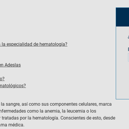
a la especialidad de hematología?
en Adeslas
go?
matológicos​?
e la sangre, así como sus componentes celulares, marca
Enfermedades como la anemia, la leucemia o los
 tratadas por la hematología. Conscientes de esto, desde
rama médica.