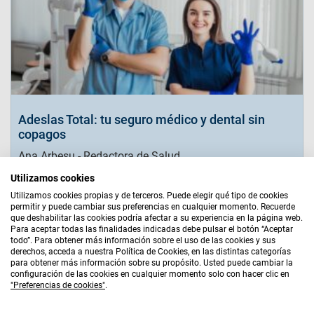
Adeslas Total: tu seguro médico y dental sin
copagos
Ana Arbesu - Redactora de Salud
Utilizamos cookies
Leer más
Utilizamos cookies propias y de terceros. Puede elegir qué tipo de cookies
permitir y puede cambiar sus preferencias en cualquier momento. Recuerde
que deshabilitar las cookies podría afectar a su experiencia en la página web.
Para aceptar todas las finalidades indicadas debe pulsar el botón “Aceptar
Aviso Legal
|
Bases Legales
|
Política de Cookies
|
todo”. Para obtener más información sobre el uso de las cookies y sus
Política de Privacidad
|
Quiénes Somos
|
Mapa Web
derechos, acceda a nuestra Política de Cookies, en las distintas categorías
para obtener más información sobre su propósito. Usted puede cambiar la
AGENTE EXCLUSIVO
configuración de las cookies en cualquier momento solo con hacer clic en
"Preferencias de cookies"
.
Accom Hispalis, S.L. - CIF B87977872 - Agente de Seguros
Exclusivo de Adeslas S.A. - DGS C0124B87977872