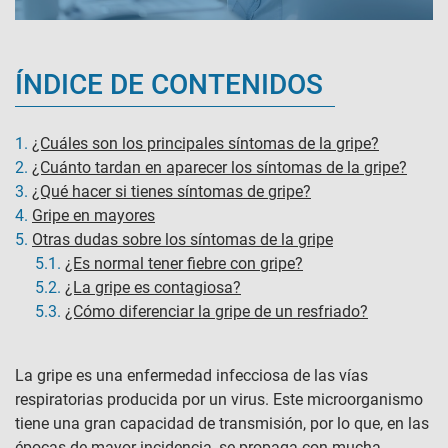
ÍNDICE DE CONTENIDOS
1.
¿Cuáles son los principales síntomas de la gripe?
2.
¿Cuánto tardan en aparecer los síntomas de la gripe?
3.
¿Qué hacer si tienes síntomas de gripe?
4.
Gripe en mayores
5.
Otras dudas sobre los síntomas de la gripe
5.1.
¿Es normal tener fiebre con gripe?
5.2.
¿La gripe es contagiosa?
5.3.
¿Cómo diferenciar la gripe de un resfriado?
La gripe es una enfermedad infecciosa de las vías
respiratorias producida por un virus. Este microorganismo
tiene una gran capacidad de transmisión, por lo que, en las
épocas de mayor incidencia, se propaga con mucha