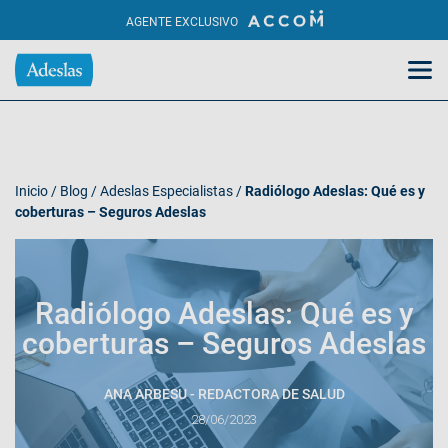
AGENTE EXCLUSIVO
Inicio
/
Blog
/
Adeslas Especialistas
/
Radiólogo Adeslas: Qué es y
coberturas – Seguros Adeslas
Radiólogo Adeslas: Qué es y
coberturas – Seguros Adeslas
ANA ARBESU - REDACTORA DE SALUD
28/06/2023