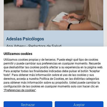
Adeslas Psicólogos
Ana Arbesu - Redactora de Salud
Utilizamos cookies
Leer más
Utilizamos cookies propias y de terceros. Puede elegir qué tipo de cookies
permitir y puede cambiar sus preferencias en cualquier momento. Recuerde
que deshabilitar las cookies podría afectar a su experiencia en la página web.
Para aceptar todas las finalidades indicadas debe pulsar el botón “Aceptar
Aviso Legal
|
Bases Legales
|
Política de Cookies
|
todo”. Para obtener más información sobre el uso de las cookies y sus
Política de Privacidad
|
Quiénes Somos
|
Mapa Web
derechos, acceda a nuestra Política de Cookies, en las distintas categorías
para obtener más información sobre su propósito. Usted puede cambiar la
AGENTE EXCLUSIVO
configuración de las cookies en cualquier momento solo con hacer clic en
"Preferencias de cookies"
.
Accom Hispalis, S.L. - CIF B87977872 - Agente de Seguros
Exclusivo de Adeslas S.A. - DGS C0124B87977872
Rechazar
Aceptar