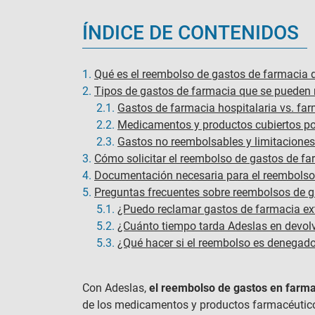
ÍNDICE DE CONTENIDOS
1.
Qué es el reembolso de gastos de farmacia 
2.
Tipos de gastos de farmacia que se pueden 
2.1.
Gastos de farmacia hospitalaria vs. far
2.2.
Medicamentos y productos cubiertos po
2.3.
Gastos no reembolsables y limitaciones
3.
Cómo solicitar el reembolso de gastos de f
4.
Documentación necesaria para el reembolso
5.
Preguntas frecuentes sobre reembolsos de g
5.1.
¿Puedo reclamar gastos de farmacia ext
5.2.
¿Cuánto tiempo tarda Adeslas en devolv
5.3.
¿Qué hacer si el reembolso es denegad
Con Adeslas,
el reembolso de gastos en farm
de los medicamentos y productos farmacéuticos